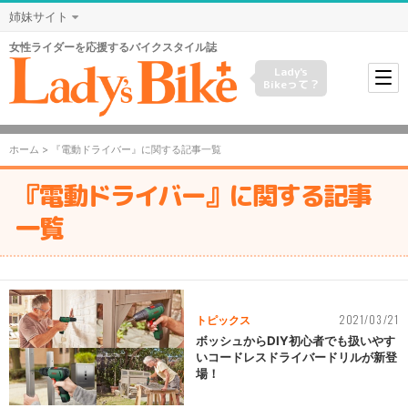
姉妹サイト
女性ライダーを応援するバイクスタイル誌
Lady's
Bikeって？
ホーム
> 『電動ドライバー』に関する記事一覧
『電動ドライバー』に関する記事
一覧
2021/03/21
トピックス
ボッシュからDIY初心者でも扱いやす
いコードレスドライバードリルが新登
場！