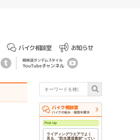
バイク相談室
お知らせ
姉妹誌
タンデムスタイル
YouTubeチ
ャ
ンネル
バイク相談室
バイクの悩み・疑問を解決
Pick Up
ライディングウエアでよく
見る、“防水透湿素材”ってい