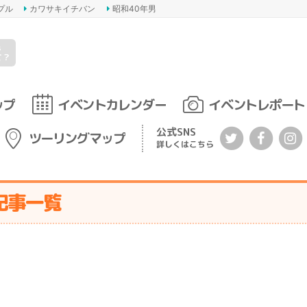
プル
カワサキイチバン
昭和40年男
s
て？
ップ
イベントカレンダー
イベントレポート
公式SNS
ツーリングマップ
詳しくはこちら
記事一覧