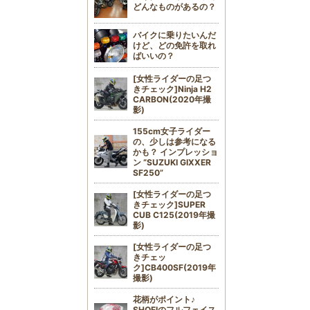
どんなものがあるの？
バイクに乗りたいんだ
けど、どの免許を取れ
ばいいの？
[女性ライダーの足つ
きチェック]Ninja H2
CARBON(2020年撮
影)
155cm女子ライダー
の、少しは参考になる
かも？ インプレッショ
ン “SUZUKI GIXXER
SF250”
[女性ライダーの足つ
きチェック]SUPER
CUB C125(2019年撮
影)
[女性ライダーの足つ
きチェッ
ク]CB400SF(2019年
撮影)
花柄がポイント♪
SHOEIのフルフェイス