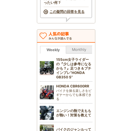
ったい何？
この疑問の回答を見る
人気の記事
みんなが読んでる
Monthly
Weekly
155cm女子ライダー
の『少しは参考になる
かも？』足つき＆プチ
インプレ“HONDA
GB350 S”
HONDA CBR600RR
バイクを操る楽しさをビ
ギナーからでも体感でき
る
エンジンの熱で太もも
が熱い！対策を教えて
バイクのジャンルって