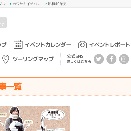
プル
カワサキイチバン
昭和40年男
s
て？
ップ
イベントカレンダー
イベントレポート
公式SNS
ツーリングマップ
詳しくはこちら
記事一覧