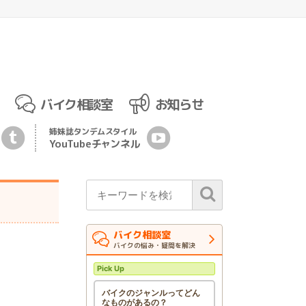
バイク相談室
お知らせ
姉妹誌
タンデムスタイル
YouTubeチ
ャ
ンネル
バイク相談室
バイクの悩み・疑問を解決
Pick Up
バイクのジャンルってどん
なものがあるの？