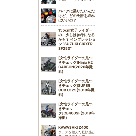
バイクに乗りたいんだ
けど、どの免許を取れ
ばいいの？
155cm女子ライダー
の、少しは参考になる
かも？ インプレッショ
ン “SUZUKI GIXXER
SF250”
[女性ライダーの足つ
きチェック]Ninja H2
CARBON(2020年撮
影)
[女性ライダーの足つ
きチェック]SUPER
CUB C125(2019年撮
影)
[女性ライダーの足つ
きチェッ
ク]CB400SF(2019年
撮影)
KAWASAKI Z400
クラスを超えた軽快感と