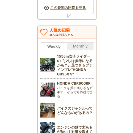
この疑問の回答を見る
人気の記事
みんなが読んでる
Monthly
Weekly
155cm女子ライダー
の『少しは参考になる
かも？』足つき＆プチ
インプレ“HONDA
GB350 S”
HONDA CBR600RR
バイクを操る楽しさをビ
ギナーからでも体感でき
る
バイクのジャンルって
どんなものがあるの？
エンジンの熱で太もも
が熱い！対策を教えて