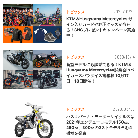
2020/10/20
トピックス
KTM＆Husqvarna Motorcycles サ
イン入りカードや純正グッズが当た
る！SNSプレゼントキャンペーン実施
中！
2020/10/14
トピックス
新型モデルにも試乗できる！KTM &
Husqvarna Motorcycles試乗会inバ
イカーズパラダイス南箱根 10月17
日、18日開催！
2020/08/06
トピックス
ハスクバーナ・モーターサイクルズは
2021年エンデューロモデル150㏄、
250㏄、300㏄の2ストモデル含む4
機種を発表