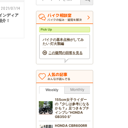
2021/07/14
バイク相談室
インディア
バイクの悩み・疑問を解決
紹介！
Pick Up
バイクの基本点検がしてみ
たい 灯火類編
この疑問の回答を見る
人気の記事
みんなが読んでる
Monthly
Weekly
155cm女子ライダー
の『少しは参考になる
かも？』足つき＆プチ
インプレ“HONDA
GB350 S”
HONDA CBR600RR