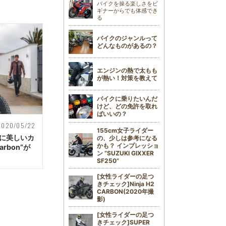
バイクを操る楽しさをビ
ギナーからでも体感でき
る
バイクのジャンルって
どんなものがあるの？
エンジンの熱で太もも
が熱い！対策を教えて
バイクに乗りたいんだ
けど、どの免許を取れ
ばいいの？
2020/05/22
155cm女子ライダー
ーズに美しいカ
の、少しは参考になる
かも？ インプレッショ
arbon”が
ン “SUZUKI GIXXER
SF250”
[女性ライダーの足つ
きチェック]Ninja H2
CARBON(2020年撮
影)
[女性ライダーの足つ
きチェック]SUPER