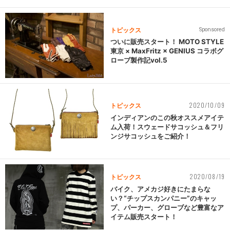
トピックス
Sponsored
ついに販売スタート！ MOTO STYLE
東京 × MaxFritz × GENIUS コラボグ
ローブ製作記vol.5
2020/10/09
トピックス
インディアンのこの秋オススメアイテ
ム入荷！スウェードサコッシュ＆フリ
ンジサコッシュをご紹介！
2020/08/19
トピックス
バイク、アメカジ好きにたまらな
い？“チップスカンパニー”のキャッ
プ、パーカー、グローブなど豊富なア
イテム販売スタート！