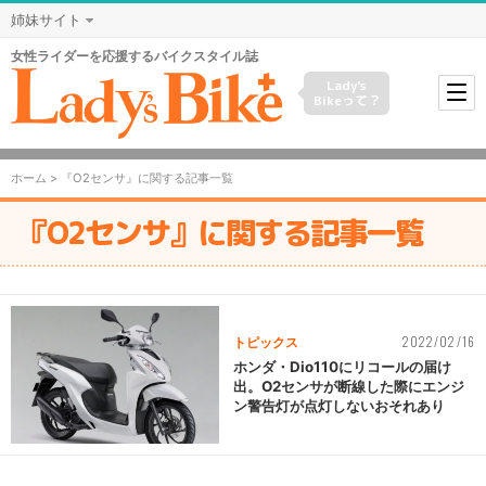
姉妹サイト
女性ライダーを応援するバイクスタイル誌
Lady's
Bikeって？
ホーム
> 『O2センサ』に関する記事一覧
『O2センサ』に関する記事一覧
2022/02/16
トピックス
ホンダ・Dio110にリコールの届け
出。O2センサが断線した際にエンジ
ン警告灯が点灯しないおそれあり