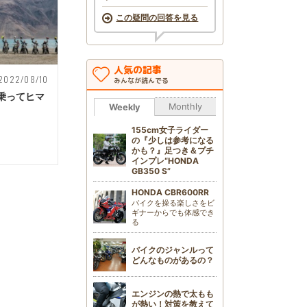
この疑問の回答を見る
人気の記事
2022/08/10
みんなが読んでる
乗ってヒマ
Monthly
Weekly
155cm女子ライダー
の『少しは参考になる
かも？』足つき＆プチ
インプレ“HONDA
GB350 S”
HONDA CBR600RR
バイクを操る楽しさをビ
ギナーからでも体感でき
る
バイクのジャンルって
どんなものがあるの？
エンジンの熱で太もも
が熱い！対策を教えて