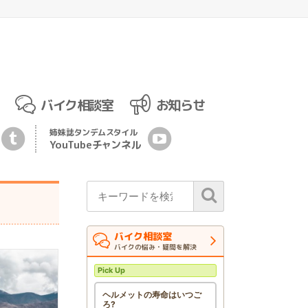
バイク相談室
お知らせ
姉妹誌
タンデムスタイル
YouTubeチ
ャ
ンネル
バイク相談室
バイクの悩み・疑問を解決
Pick Up
ヘルメットの寿命はいつご
ろ?