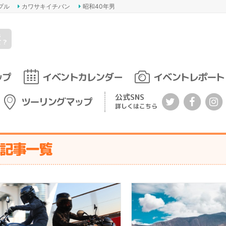
プル
カワサキイチバン
昭和40年男
s
て？
ップ
イベントカレンダー
イベントレポート
公式SNS
ツーリングマップ
詳しくはこちら
する記事一覧