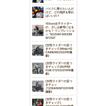
バイクに乗りたいんだ
けど、どの免許を取れ
ばいいの？
155cm女子ライダー
の、少しは参考になる
かも？ インプレッショ
ン “SUZUKI GIXXER
SF250”
[女性ライダーの足つ
きチェック]Ninja H2
CARBON(2020年撮
影)
[女性ライダーの足つ
きチェック]SUPER
CUB C125(2019年撮
影)
[女性ライダーの足つ
きチェッ
ク]CB400SF(2019年
撮影)
[女性ライダーの足つ
きチェック]