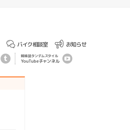
バイク相談室
お知らせ
姉妹誌
タンデムスタイル
YouTubeチ
ャ
ンネル