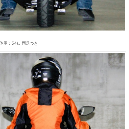
/体重：54㎏ 両足つき