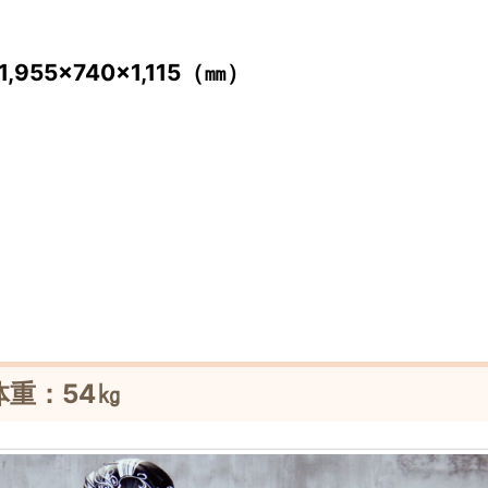
955×740×1,115（㎜）
体重：54㎏