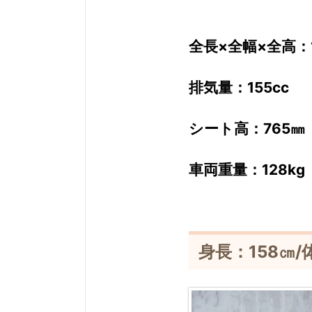
全長×全幅×全高：1,
排気量：155cc
シート高：765㎜
車両重量：128kg
身長：158㎝/