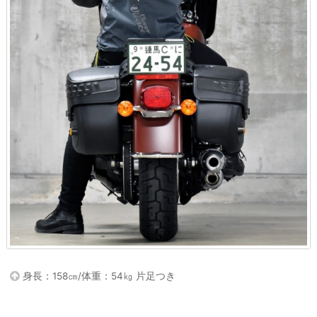
身長：158㎝/体重：54㎏ 片足つき