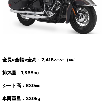
全長×全幅×全高：2,415×-×-（㎜）
排気量：1,868cc
シート高：680㎜
車両重量：330kg