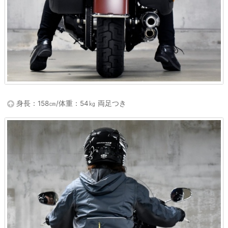
身長：158㎝/体重：54㎏ 両足つき