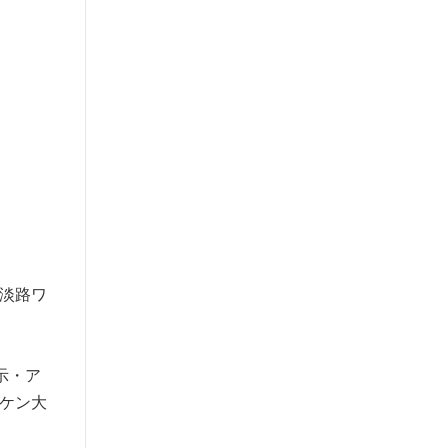
淡路ワ
示・ア
ケン大