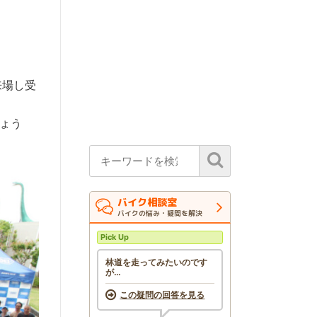
来場し受
ょう
バイク相談室
バイクの悩み・疑問を解決
Pick Up
林道を走ってみたいのです
が…
この疑問の回答を見る