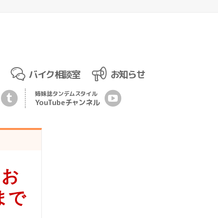
バイク相談室
お知らせ
姉妹誌
タンデムスタイル
YouTubeチ
ャ
ンネル
！お
まで