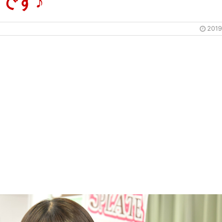
です♪
201