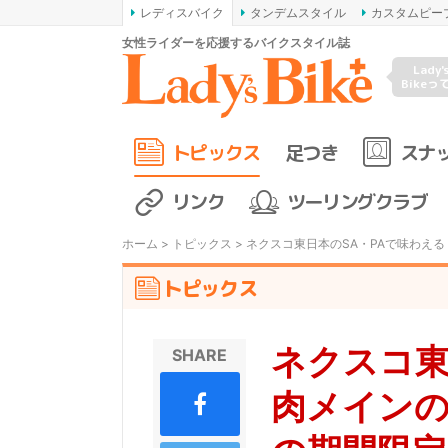
レディスバイク
タンデムスタイル
カスタムピー
女性ライダーを応援するバイクスタイル誌
Lady'
Bikeっ
トピックス
足つき
スナ
リンク
ツーリングクラブ
ホーム
>
トピックス
> ネクスコ東日本のSA・PAで味わえ
トピックス
ネクスコ東
SHARE
肉メインの