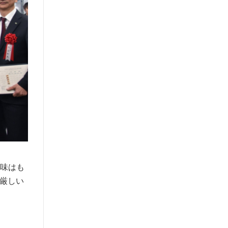
は味はも
の厳しい