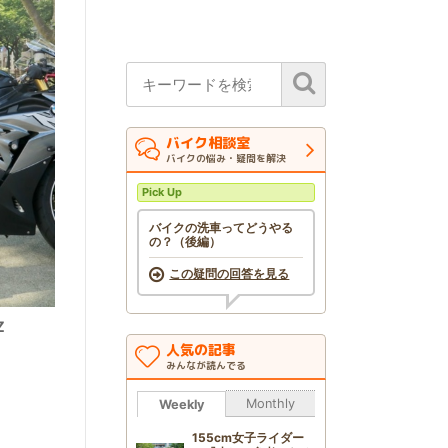
バイク相談室
バイクの悩み・疑問を解決
Pick Up
バイクの洗車ってどうやる
の？（後編）
この疑問の回答を見る
Z
人気の記事
みんなが読んでる
Monthly
Weekly
155cm女子ライダー