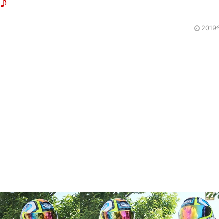
♪
201