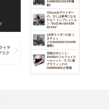
CARBON(2020年撮
影)
155cm女子ライダー
の、少しは参考になる
かも？ インプレッショ
す
ン “SUZUKI GIXXER
SF250”
[女性ライダーの足つ
きチェッ
ク]CB400SF(2019年
撮影)
ライテ
グスク
花柄がポイント♪
SHOEIのフルフェイス
ヘルメット・Z-7に新
グラフィックの
HARMONICが登場
せ