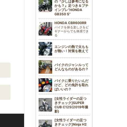
の『少しは参考になる
かも？』足つき＆プチ
インプレ“HONDA
GB350 S”
HONDA CBR600RR
バイクを操る楽しさをビ
ギナーからでも体感でき
る
エンジンの熱で太もも
が熱い！対策を教えて
バイクのジャンルって
どんなものがあるの？
バイクに乗りたいんだ
けど、どの免許を取れ
ばいいの？
[女性ライダーの足つ
きチェック]SUPER
CUB C125(2019年撮
影)
[女性ライダーの足つ
きチェック]Ninja H2