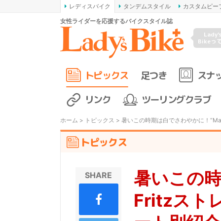
レディスバイク
タンデムスタイル
カスタムピー
女性ライダーを応援するバイクスタイル誌
Lady'
Bikeっ
トピックス
足つき
スナ
リンク
ツーリングクラブ
ホーム
>
トピックス
> 暑いこの時期は白でさわやかに！“Max
トピックス
暑いこの時
SHARE
Fritz