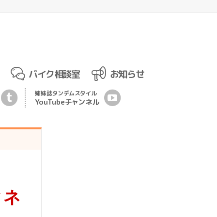
バイク相談室
お知らせ
姉妹誌
タンデムスタイル
YouTubeチ
ャ
ンネル
ィネ