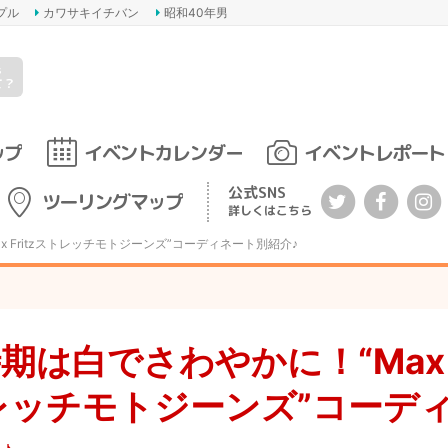
プル
カワサキイチバン
昭和40年男
s
て？
ップ
イベントカレンダー
イベントレポート
公式SNS
ツーリングマップ
詳しくはこちら
 Fritzストレッチモトジーンズ”コーディネート別紹介♪
期は白でさわやかに！“Max
ストレッチモトジーンズ”コーデ