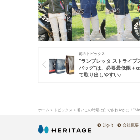
前のトピックス
“ランブレッタ ストライプ
バッグ”は、必要最低限＋α
て取り出しやすい♪
ホーム
>
トピックス
> 暑いこの時期は白でさわやかに！“Max
Dig-it
会社概要