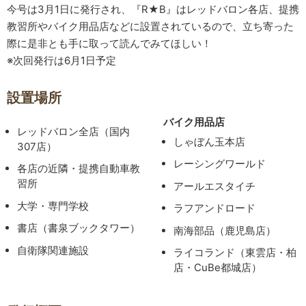
今号は3月1日に発行され、『R★B』はレッドバロン各店、提携
教習所やバイク用品店などに設置されているので、立ち寄った
際に是非とも手に取って読んでみてほしい！
※次回発行は6月1日予定
設置場所
バイク用品店
レッドバロン全店（国内
しゃぼん玉本店
307店）
レーシングワールド
各店の近隣・提携自動車教
習所
アールエスタイチ
大学・専門学校
ラフアンドロード
書店（書泉ブックタワー）
南海部品（鹿児島店）
自衛隊関連施設
ライコランド（東雲店・柏
店・CuBe都城店）