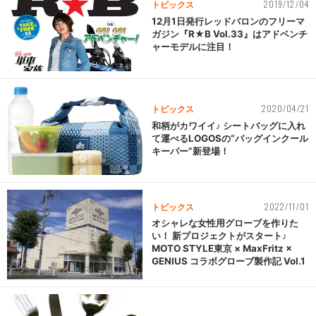
2019/12/04
トピックス
12月1日発行レッドバロンのフリーマ
ガジン『R★B Vol.33』はアドベンチ
ャーモデルに注目！
2020/04/21
トピックス
和柄がカワイイ♪ シートバッグに入れ
て運べるLOGOSの“バッグインクール
キーパー”新登場！
2022/11/01
トピックス
オシャレな女性用グローブを作りた
い！ 新プロジェクトがスタート♪
MOTO STYLE東京 × MaxFritz ×
GENIUS コラボグローブ製作記 Vol.1