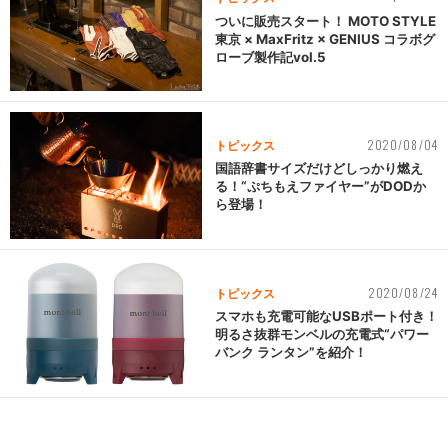
ついに販売スタート！ MOTO STYLE
東京 × MaxFritz × GENIUS コラボグ
ローブ製作記vol.5
2020/08/04
トピックス
国語辞書サイズだけどしっかり燃え
る！“ぷちもえファイヤー”がDODか
ら登場！
2020/08/24
トピックス
スマホも充電可能なUSBポート付き！
明るさ抜群モンベルの充電式“パワー
バンク ランタン”を紹介！