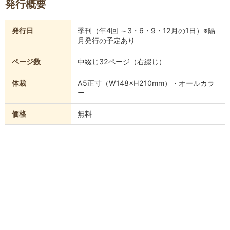
発行概要
発行日
季刊（年4回 ～3・6・9・12月の1日）※隔
月発行の予定あり
ページ数
中綴じ32ページ（右綴じ）
体裁
A5正寸（W148×H210mm）・オールカラ
ー
価格
無料