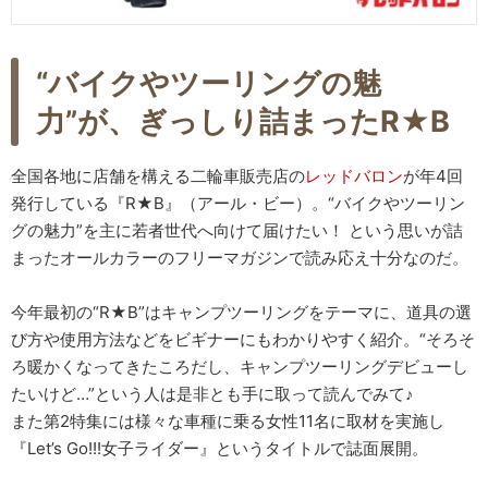
“バイクやツーリングの魅
力”が、ぎっしり詰まったR★B
全国各地に店舗を構える二輪車販売店の
レッドバロン
が年4回
発行している『R★B』（アール・ビー）。“バイクやツーリン
グの魅力”を主に若者世代へ向けて届けたい！ という思いが詰
まったオールカラーのフリーマガジンで読み応え十分なのだ。
今年最初の“R★B”はキャンプツーリングをテーマに、道具の選
び方や使用方法などをビギナーにもわかりやすく紹介。“そろそ
ろ暖かくなってきたころだし、キャンプツーリングデビューし
たいけど…”という人は是非とも手に取って読んでみて♪
また第2特集には様々な車種に乗る女性11名に取材を実施し
『Let’s Go!!!女子ライダー』というタイトルで誌面展開。