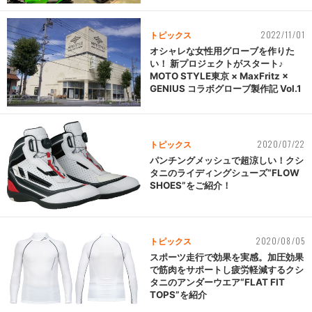
2022/11/01
トピックス
オシャレな女性用グローブを作りた
い！ 新プロジェクトがスタート♪
MOTO STYLE東京 × MaxFritz ×
GENIUS コラボグローブ製作記 Vol.1
2020/07/22
トピックス
パンチングメッシュで超涼しい！クシ
タニのライディングシューズ“FLOW
SHOES”をご紹介！
2020/08/05
トピックス
スポーツ走行で効果を実感。加圧効果
で筋肉をサポートし疲労軽減するクシ
タニのアンダーウエア“FLAT FIT
TOPS”を紹介