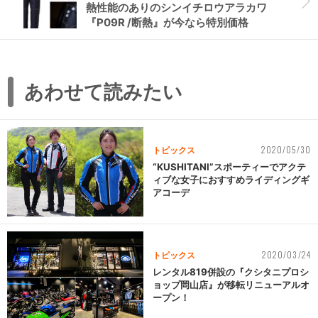
熱性能のありのシンイチロウアラカワ
『P09R /断熱』が今なら特別価格
あわせて読みたい
2020/05/30
トピックス
“KUSHITANI”スポーティーでアクテ
ィブな女子におすすめライディングギ
アコーデ
2020/03/24
トピックス
レンタル819併設の『クシタニプロシ
ョップ岡山店』が移転リニューアルオ
ープン！