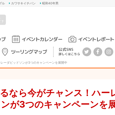
プル
カワサキイチバン
昭和40年男
s
て？
ップ
イベントカレンダー
イベントレポート
公式SNS
ツーリングマップ
詳しくはこちら
ーレーダビッドソンが3つのキャンペーンを展開中
するなら今がチャンス！ハー
ンが3つのキャンペーンを