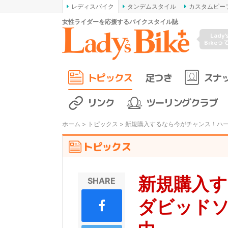
レディスバイク
タンデムスタイル
カスタムピー
女性ライダーを応援するバイクスタイル誌
Lady'
Bikeっ
トピックス
足つき
スナ
リンク
ツーリングクラブ
ホーム
>
トピックス
> 新規購入するなら今がチャンス！ハ
トピックス
新規購入
SHARE
ダビッドソ