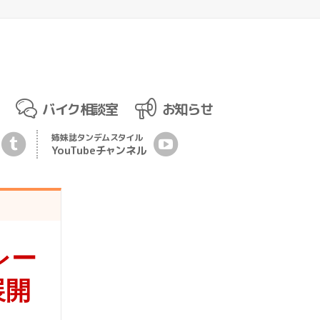
バイク相談室
お知らせ
姉妹誌
タンデムスタイル
YouTubeチ
ャ
ンネル
レー
展開