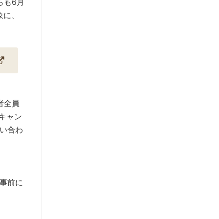
らも6月
象に、
者全員
キャン
い合わ
は事前に