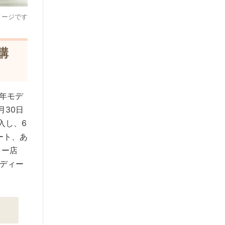
メージです
購
9年モデ
月30日
入し、6
ート、あ
ラー店
ディー