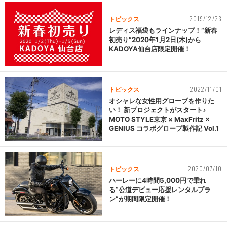
2019/12/23
トピックス
レディス福袋もラインナップ！“新春
初売り”2020年1月2日(木)から
KADOYA仙台店限定開催！
2022/11/01
トピックス
オシャレな女性用グローブを作りた
い！ 新プロジェクトがスタート♪
MOTO STYLE東京 × MaxFritz ×
GENIUS コラボグローブ製作記 Vol.1
2020/07/10
トピックス
ハーレーに4時間5,000円で乗れ
る“公道デビュー応援レンタルプラ
ン”が期間限定開催！