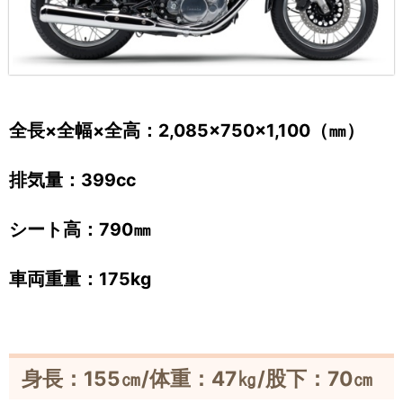
全長×全幅×全高：2,085×750×1,100（㎜）
排気量：399cc
シート高：790㎜
車両重量：175kg
身長：155㎝/体重：47㎏/股下：70㎝