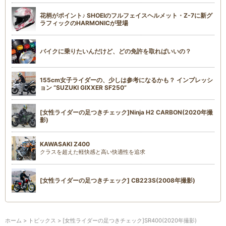
花柄がポイント♪ SHOEIのフルフェイスヘルメット・Z-7に新グ
ラフィックのHARMONICが登場
バイクに乗りたいんだけど、どの免許を取ればいいの？
155cm女子ライダーの、少しは参考になるかも？ インプレッシ
ョン “SUZUKI GIXXER SF250”
[女性ライダーの足つきチェック]Ninja H2 CARBON(2020年撮
影)
KAWASAKI Z400
クラスを超えた軽快感と高い快適性を追求
[女性ライダーの足つきチェック] CB223S(2008年撮影)
ホーム
>
トピックス
> [女性ライダーの足つきチェック]SR400(2020年撮影)