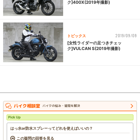
ク]400X(2019年撮影)
2019/09/09
トピックス
[女性ライダーの足つきチェッ
ク]VULCAN S(2019年撮影)
バイク相談室
バイクの悩み・疑問を解決
Pick Up
はっ水or防水スプレーってどれを使えばいいの？
この疑問の回答を見る