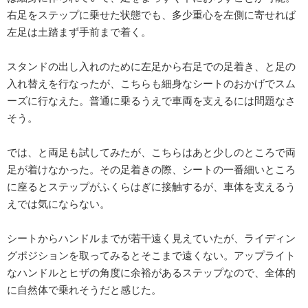
右足をステップに乗せた状態でも、多少重心を左側に寄せれば
左足は土踏まず手前まで着く。
スタンドの出し入れのために左足から右足での足着き、と足の
入れ替えを行なったが、こちらも細身なシートのおかげでスム
ーズに行なえた。普通に乗るうえで車両を支えるには問題なさ
そう。
では、と両足も試してみたが、こちらはあと少しのところで両
足が着けなかった。その足着きの際、シートの一番細いところ
に座るとステップがふくらはぎに接触するが、車体を支えるう
えでは気にならない。
シートからハンドルまでが若干遠く見えていたが、ライディン
グポジションを取ってみるとそこまで遠くない。アップライト
なハンドルとヒザの角度に余裕があるステップなので、全体的
に自然体で乗れそうだと感じた。