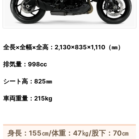
全長×全幅×全高：2,130×835×1,110（㎜）
排気量：998cc
シート高：825㎜
車両重量：215kg
身長：155㎝/体重：47㎏/股下：70㎝