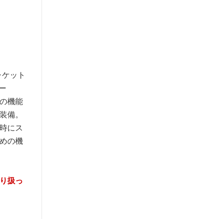
ャケット
ー
ての機能
装備。
時にス
めの機
取り扱っ