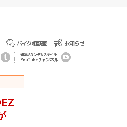
バイク相談室
お知らせ
姉妹誌
タンデムスタイル
YouTubeチ
ャ
ンネル
EZ
が