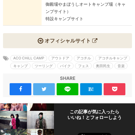
御殿場やまぼうしオートキャンプ場（キャ
ンプサイト）
特設キャンプサイト
オフィシャルサイト
ACO CHiLL CAMP
アウトドア
アコチル
アコチルキャンプ
キャンプ
ツーリング
バイク
フェス
奥田民生
音楽
SHARE
この記事が気に入ったら
いいね！とフォローしよう