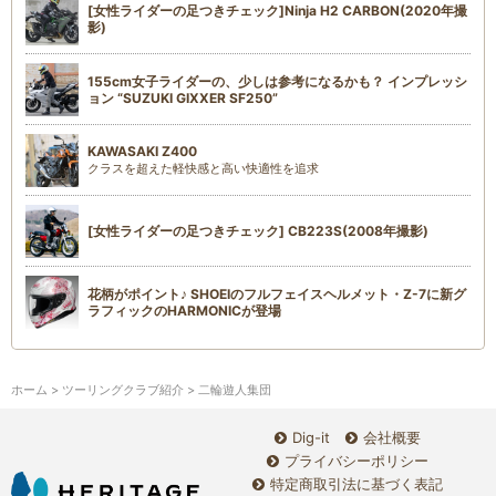
[女性ライダーの足つきチェック]Ninja H2 CARBON(2020年撮
影)
155cm女子ライダーの、少しは参考になるかも？ インプレッシ
ョン “SUZUKI GIXXER SF250”
KAWASAKI Z400
クラスを超えた軽快感と高い快適性を追求
[女性ライダーの足つきチェック] CB223S(2008年撮影)
花柄がポイント♪ SHOEIのフルフェイスヘルメット・Z-7に新グ
ラフィックのHARMONICが登場
ホーム
>
ツーリングクラブ紹介
> 二輪遊人集団
Dig-it
会社概要
プライバシーポリシー
特定商取引法に基づく表記