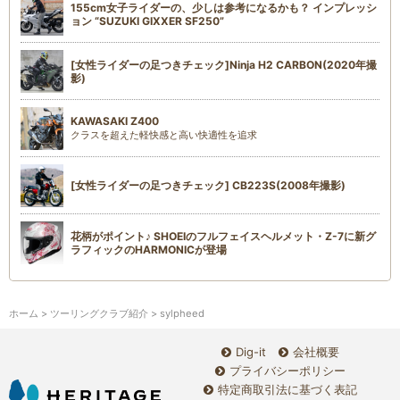
155cm女子ライダーの、少しは参考になるかも？ インプレッシ
ョン “SUZUKI GIXXER SF250”
[女性ライダーの足つきチェック]Ninja H2 CARBON(2020年撮
影)
KAWASAKI Z400
クラスを超えた軽快感と高い快適性を追求
[女性ライダーの足つきチェック] CB223S(2008年撮影)
花柄がポイント♪ SHOEIのフルフェイスヘルメット・Z-7に新グ
ラフィックのHARMONICが登場
ホーム
>
ツーリングクラブ紹介
> sylpheed
Dig-it
会社概要
プライバシーポリシー
特定商取引法に基づく表記