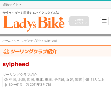
姉妹サイト
女性ライダーを応援するバイクスタイル誌
Lady's
Bikeって？
ホーム
>
ツーリングクラブ紹介
> sylpheed
ツーリングクラブ紹介
sylpheed
ツーリングクラブ紹介
中国
,
北陸
,
四国
,
東北
,
東海
,
甲信越
,
近畿
,
関東
51人以上
80〜61%
2011年3月7日