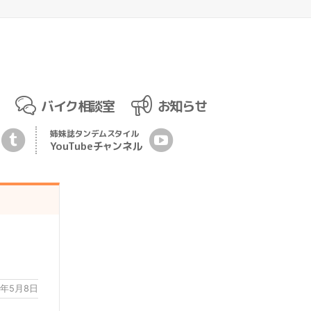
バイク相談室
お知らせ
姉妹誌
タンデムスタイル
YouTubeチ
ャ
ンネル
5年5月8日