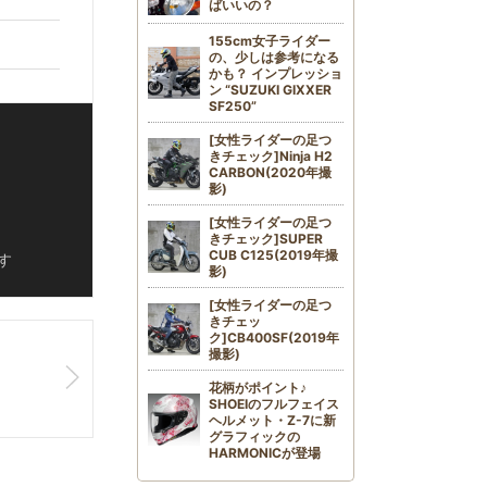
ばいいの？
155cm女子ライダー
の、少しは参考になる
かも？ インプレッショ
ン “SUZUKI GIXXER
SF250”
[女性ライダーの足つ
きチェック]Ninja H2
CARBON(2020年撮
影)
[女性ライダーの足つ
きチェック]SUPER
CUB C125(2019年撮
す
影)
[女性ライダーの足つ
きチェッ
ク]CB400SF(2019年
撮影)
花柄がポイント♪
SHOEIのフルフェイス
ヘルメット・Z-7に新
グラフィックの
HARMONICが登場