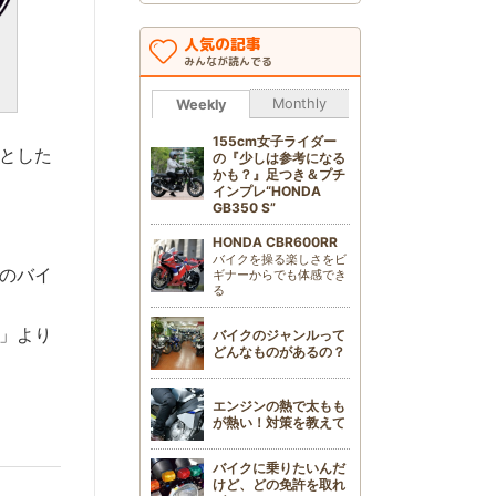
人気の記事
みんなが読んでる
Monthly
Weekly
155cm女子ライダー
とした
の『少しは参考になる
かも？』足つき＆プチ
インプレ“HONDA
GB350 S”
HONDA CBR600RR
バイクを操る楽しさをビ
のバイ
ギナーからでも体感でき
る
」より
バイクのジャンルって
どんなものがあるの？
エンジンの熱で太もも
が熱い！対策を教えて
バイクに乗りたいんだ
けど、どの免許を取れ