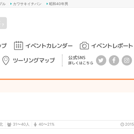
プル
カワサキイチバン
昭和40年男
s
て？
ップ
イベントカレンダー
イベントレポート
公式SNS
ツーリングマップ
詳しくはこちら
北
31〜40人
40〜21%
201