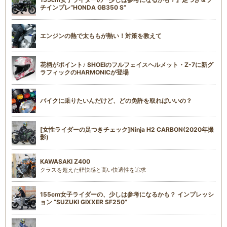
チインプレ“HONDA GB350 S”
エンジンの熱で太ももが熱い！対策を教えて
花柄がポイント♪ SHOEIのフルフェイスヘルメット・Z-7に新グ
ラフィックのHARMONICが登場
バイクに乗りたいんだけど、どの免許を取ればいいの？
[女性ライダーの足つきチェック]Ninja H2 CARBON(2020年撮
影)
KAWASAKI Z400
クラスを超えた軽快感と高い快適性を追求
155cm女子ライダーの、少しは参考になるかも？ インプレッシ
ョン “SUZUKI GIXXER SF250”