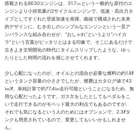
搭載されるBE30エンジンは、31.7㏄という一般的な原付のエ
ンジンより小排気量の2サイクルエンジンで、低速・高出力タ
イプとしてすぐれた登坂加速を発揮。曲線で構成された未来
的デザインに、むき出しのシンプルなエンジンという一見ア
ンバランスな組み合わせが、“おしゃれ”というより“ハイカ
ラ”という言葉がピッタリとはまる印象で、そこにあるだけで
古きよき文明開化の時代にタイムスリップしたような、ゆっ
たりとした時間の流れを感じさせてくれます。
少し心配になったのが、オイルとの混合が必要な燃料の約1.8ℓ
というタンク容量の小ささでしたが、燃費はカタログ値で43
㎞/ℓ。単純計算で約77.4㎞走行可能ということになるため、無
用な心配だったようです。ガス欠をしたとしてもペダルをこ
いで走行できるのがモペッド最大の利点でもあるのですが、
それでも気になるという人のためにはオプションで、2.3ℓタ
ンクも用意されているので、変更してもいいかもしれませ
ん。