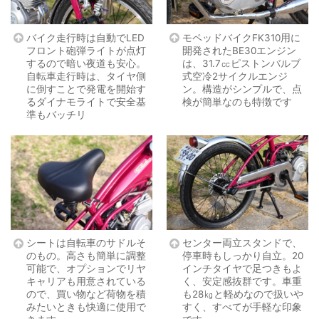
バイク走行時は自動でLED
モペッドバイクFK310用に
フロント砲弾ライトが点灯
開発されたBE30エンジン
するので暗い夜道も安心。
は、31.7㏄ピストンバルブ
自転車走行時は、タイヤ側
式空冷2サイクルエンジ
に倒すことで発電を開始す
ン。構造がシンプルで、点
るダイナモライトで安全基
検が簡単なのも特徴です
準もバッチリ
シートは自転車のサドルそ
センター両立スタンドで、
のもの。高さも簡単に調整
停車時もしっかり自立。20
可能で、オプションでリヤ
インチタイヤで足つきもよ
キャリアも用意されている
く、安定感抜群です。車重
ので、買い物など荷物を積
も28㎏と軽めなので扱いや
みたいときも快適に使用で
すく、すべてが手軽な印象