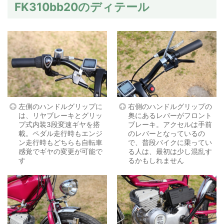
FK310bb20のディテール
左側のハンドルグリップに
右側のハンドルグリップの
は、リヤブレーキとグリッ
奥にあるレバーがフロント
プ式内装3段変速ギヤを搭
ブレーキ。アクセルは手前
載。ペダル走行時もエンジ
のレバーとなっているの
ン走行時もどちらも自転車
で、普段バイクに乗ってい
感覚でギヤの変更が可能で
る人は、最初は少し混乱す
す
るかもしれません