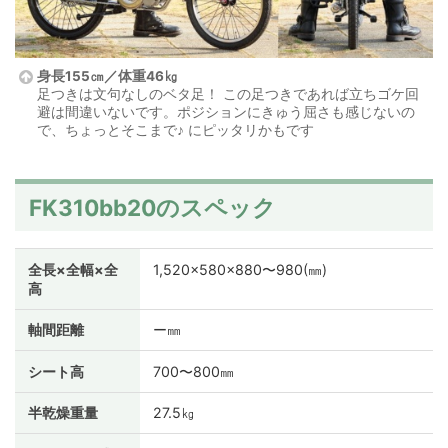
身長155㎝／体重46㎏
足つきは文句なしのベタ足！ この足つきであれば立ちゴケ回
避は間違いないです。ポジションにきゅう屈さも感じないの
で、ちょっとそこまで♪ にピッタリかもです
FK310bb20のスペック
全長×全幅×全
1,520×580×880〜980(㎜)
高
軸間距離
ー㎜
シート高
700〜800㎜
半乾燥重量
27.5㎏