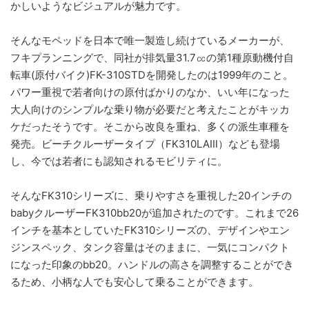
かしいようなビジュアルが魅力です。
そんなモペッドを日本で唯一製造し続けているメーカーが、
フキプランニングで、同社が排気量31.7㏄の第1種原動機付自
転車(原付バイク)FK-310STDを開発したのは1999年のこと。
パワー重視で若者向けの原付ばかりのなか、いい年になった
大人向けのシンプルな乗り物が必要だと考えたことがキッカ
ケだったそうです。そこから改良を重ね、多くの派生車種を
発売。ビーチクルーザータイプ（FK310LAⅢ）なども登場
し、今では若者にも認知されるモビリティに。
そんなFK310シリーズに、乗りやすさを重視した20インチの
babyクルーザーFK310bb20が追加されたのです。これまで26
インチを基本としていたFK310シリーズの、デザインやエン
ジンスペック、タンク容量はそのままに、一気にコンパクト
になった印象のbb20。ハンドルの高さを調整することができ
るため、小柄な人でも安心して乗ることができます。