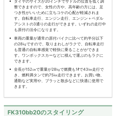
タイヤのサイズが20インチでサドルの位置を低く調
整できますので、女性の方や、高年齢の方には、足
つき性がいいために立ちコケの心配が軽減されま
す。自転車走行、エンジン走行、エンジン＋ペダル
アシストの3通りの走行ができます。いずれの走行中
も原付の法令になります。
車両の重量が通常の原付バイクに比べて約半分以下
の28㎏ですので、取りまわしがラクで、自転車走行
も普通の自転車感覚で軽快に乗ることがができま
す。ワンボックスカーなどに積んで運ぶのもラクに
できます。
全長が152㎝で重量が28㎏で燃費も1ℓで43㎞走行で
き、燃料満タンで約75㎞走行できます。お買い物、
通勤など実用や、ブラッと散歩などに快適に使用で
きます。
FK310bb20のスタイリング