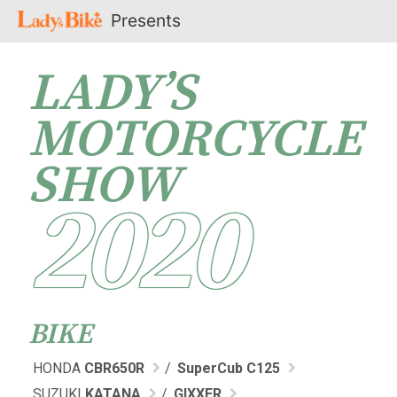
Presents
LADY’S
MOTORCYCLE
SHOW
2020
BIKE
HONDA
CBR650R
SuperCub C125
SUZUKI
KATANA
GIXXER