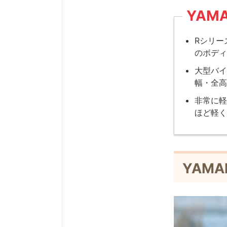
YAM
Rシリー
のボデ
大型バイ
幅・全高
非常に軽
ほど軽
YAMA