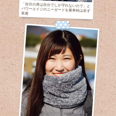
「自分の身は自分でしか守れないので」と
パワーエイジのニーガードを乗車時は必ず
装着