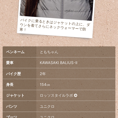
バイクに乗るときはジャケットの上に、ダウンを着てさらにネックウォーマーで防寒！
ペンネーム
ともちゃん
愛車
KAWASAKI BALIUS-Ⅱ
バイク歴
2年
身長
154㎝
ジャケット
ロッソスタイルラボ
パンツ
ユニクロ
ブーツ
ユニクロ