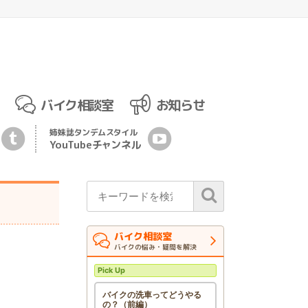
バイク相談室
お知らせ
姉妹誌
タンデムスタイル
YouTubeチ
ャ
ンネル
バイク相談室
バイクの悩み・疑問を解決
Pick Up
バイクの洗車ってどうやる
の？（前編）