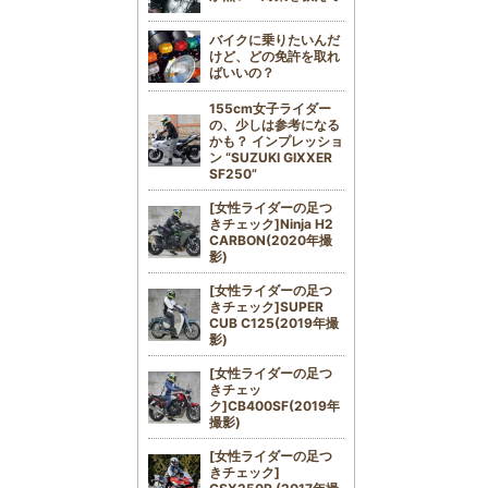
バイクに乗りたいんだ
けど、どの免許を取れ
ばいいの？
155cm女子ライダー
の、少しは参考になる
かも？ インプレッショ
ン “SUZUKI GIXXER
SF250”
[女性ライダーの足つ
きチェック]Ninja H2
CARBON(2020年撮
影)
[女性ライダーの足つ
きチェック]SUPER
CUB C125(2019年撮
影)
[女性ライダーの足つ
きチェッ
ク]CB400SF(2019年
撮影)
[女性ライダーの足つ
きチェック]