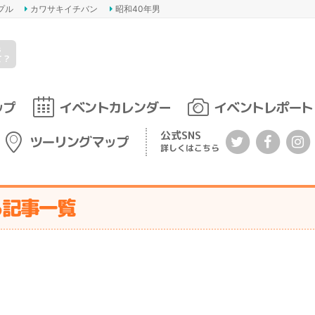
プル
カワサキイチバン
昭和40年男
s
て？
ップ
イベントカレンダー
イベントレポート
公式SNS
ツーリングマップ
詳しくはこちら
る記事一覧