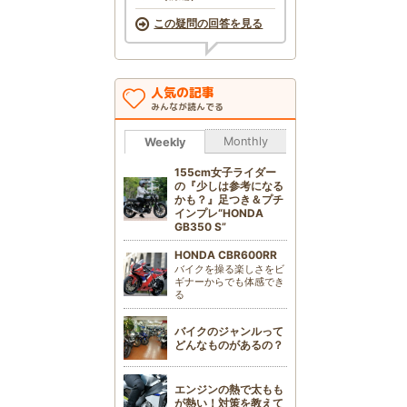
この疑問の回答を見る
人気の記事
みんなが読んでる
Monthly
Weekly
155cm女子ライダー
の『少しは参考になる
かも？』足つき＆プチ
インプレ“HONDA
GB350 S”
HONDA CBR600RR
バイクを操る楽しさをビ
ギナーからでも体感でき
る
バイクのジャンルって
どんなものがあるの？
エンジンの熱で太もも
が熱い！対策を教えて