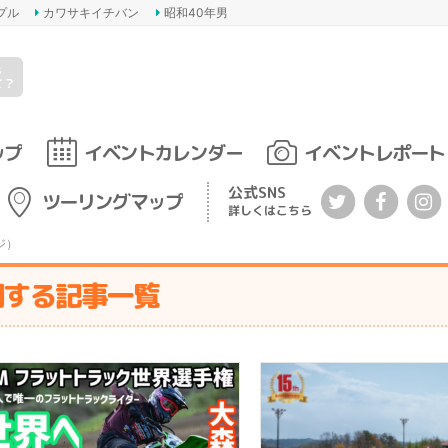
プル
カワサキイチバン
昭和40年男
s
て？
ップ
イベントカレンダー
イベントレポート
公式SNS
ツーリングマップ
詳しくはこちら
ジ）
関する記事一覧