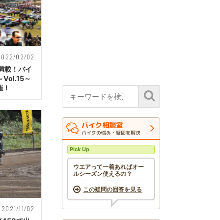
2022/02/02
満載！バイ
ol.15～
催！
バイク相談室
バイクの悩み・疑問を解決
Pick Up
ウエアって一着あればオー
ルシーズン使えるの？
この疑問の回答を見る
2021/11/02