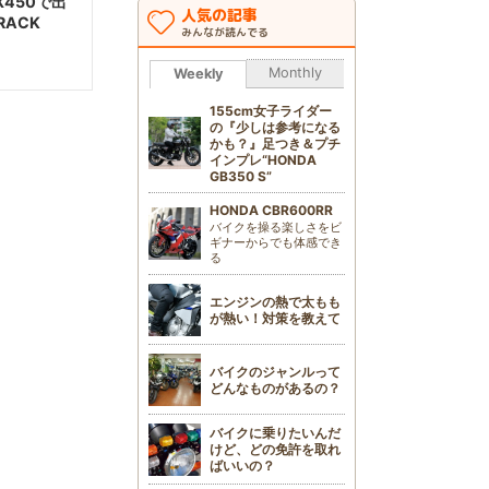
450で出
人気の記事
RACK
みんなが読んでる
Monthly
Weekly
155cm女子ライダー
の『少しは参考になる
かも？』足つき＆プチ
インプレ“HONDA
GB350 S”
HONDA CBR600RR
バイクを操る楽しさをビ
ギナーからでも体感でき
る
エンジンの熱で太もも
が熱い！対策を教えて
バイクのジャンルって
どんなものがあるの？
バイクに乗りたいんだ
けど、どの免許を取れ
ばいいの？