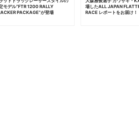
ラットトラックレーサースタイルの
大森雅俊選手 カワサキ・KX
定モデル“FTR 1200 RALLY
場したALL JAPAN FLATT
RACKER PACKAGE”が登場
RACE レポートをお届け！