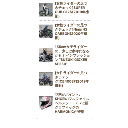
[女性ライダーの足つ
きチェック]SUPER
CUB C125(2019年撮
影)
[女性ライダーの足つ
きチェック]Ninja H2
CARBON(2020年撮
影)
155cm女子ライダー
の、少しは参考になる
かも？ インプレッショ
ン “SUZUKI GIXXER
SF250”
[女性ライダーの足つ
きチェッ
ク]CB400SF(2019年
撮影)
花柄がポイント♪
SHOEIのフルフェイス
ヘルメット・Z-7に新
グラフィックの
HARMONICが登場