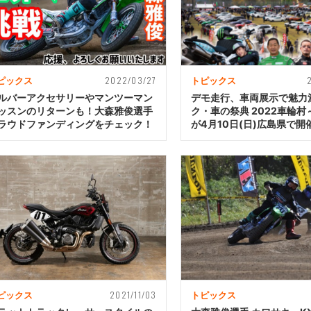
2022/03/27
ピックス
トピックス
ルバーアクセサリーやマンツーマン
デモ走行、車両展示で魅力
ッスンのリターンも！大森雅俊選手
ク・車の祭典 2022車輪村～V
ラウドファンディングをチェック！
が4月10日(日)広島県で開
2021/11/03
ピックス
トピックス