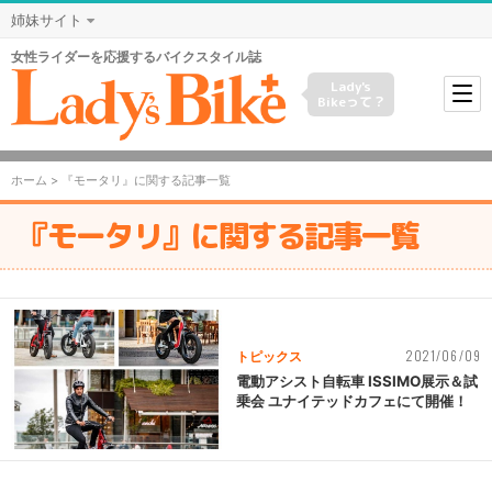
姉妹サイト
女性ライダーを応援するバイクスタイル誌
Lady's
Bikeって？
ホーム
> 『モータリ』に関する記事一覧
『モータリ』に関する記事一覧
2021/06/09
トピックス
電動アシスト自転車 ISSIMO展示＆試
乗会 ユナイテッドカフェにて開催！