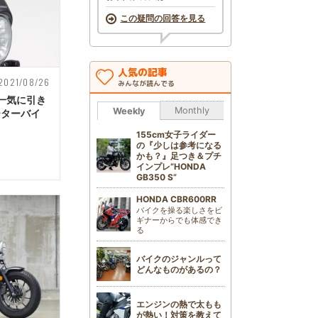
この疑問の回答を見る
人気の記事
2021/08/26
みんなが読んでる
一気に引き
Monthly
Weekly
ーターバイ
155cm女子ライダー
の『少しは参考になる
かも？』足つき＆プチ
インプレ“HONDA
GB350 S”
HONDA CBR600RR
バイクを操る楽しさをビ
ギナーからでも体感でき
る
バイクのジャンルって
どんなものがあるの？
エンジンの熱で太もも
が熱い！対策を教えて