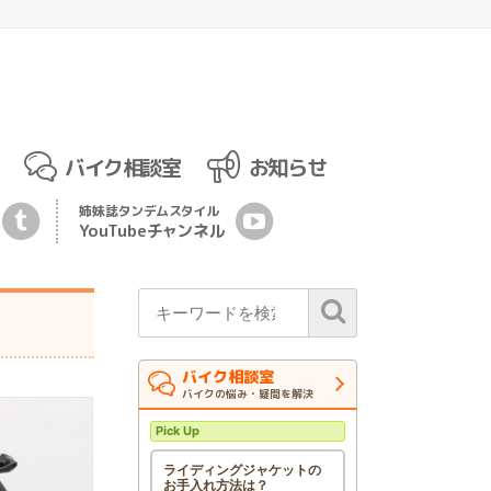
バイク相談室
お知らせ
姉妹誌
タンデムスタイル
YouTubeチ
ャ
ンネル
バイク相談室
バイクの悩み・疑問を解決
Pick Up
ライディングジャケットの
お手入れ方法は？