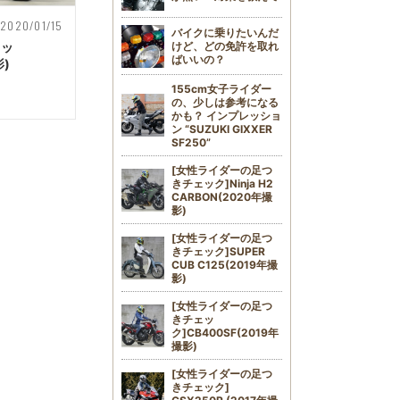
2020/01/15
バイクに乗りたいんだ
けど、どの免許を取れ
ェッ
ばいいの？
影)
155cm女子ライダー
の、少しは参考になる
かも？ インプレッショ
ン “SUZUKI GIXXER
SF250”
[女性ライダーの足つ
きチェック]Ninja H2
CARBON(2020年撮
影)
[女性ライダーの足つ
きチェック]SUPER
CUB C125(2019年撮
影)
[女性ライダーの足つ
きチェッ
ク]CB400SF(2019年
撮影)
[女性ライダーの足つ
きチェック]