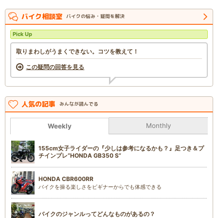
バイク相談室
バイクの悩み・疑問を解決
Pick Up
取りまわしがうまくできない。コツを教えて！
この疑問の回答を見る
人気の記事
みんなが読んでる
Monthly
Weekly
155cm女子ライダーの『少しは参考になるかも？』足つき＆プ
チインプレ“HONDA GB350 S”
HONDA CBR600RR
バイクを操る楽しさをビギナーからでも体感できる
バイクのジャンルってどんなものがあるの？