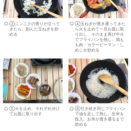
③ニンニクの香りが立って
④玉ねぎが透き通ってきた
きたら、刻んだ玉ねぎを炒
ら火を止めて一旦お皿に取
める
り出し、そのまま再び中火
でフライパンを熱し、鶏も
も肉・カラーピーマン・し
めじを炒める
⑤火を止め、それぞれ分け
⑥引き続き同じフライパン
てお皿に取り出す
で油を足して熱し、生米を
投入。お米が透き通るまで
炒める