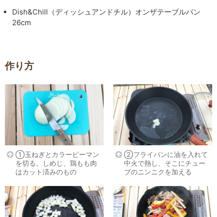
Dish&Chill（ディッシュアンドチル）オンザテーブルパン
26cm
作り方
①玉ねぎとカラーピーマン
②フライパンに油を入れて
を切る。しめじ、鶏もも肉
中火で熱し、そこにチュー
はカット済みのもの
ブのニンニクを加える