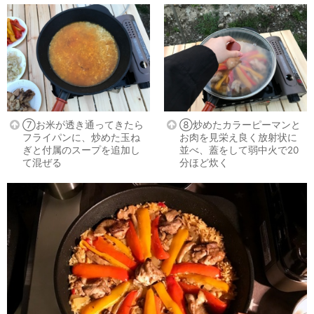
⑦お米が透き通ってきたら
⑧炒めたカラーピーマンと
フライパンに、炒めた玉ね
お肉を見栄え良く放射状に
ぎと付属のスープを追加し
並べ、蓋をして弱中火で20
て混ぜる
分ほど炊く