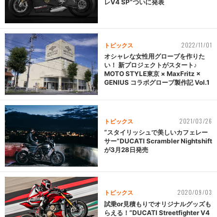
レV4 SP”ついに発表
2022/11/01
トピックス
オシャレな女性用グローブを作りた
い！ 新プロジェクトがスタート♪
MOTO STYLE東京 × MaxFritz ×
GENIUS コラボグローブ製作記 Vol.1
2021/03/26
トピックス
“スタイリッシュで美しいカフェレー
サー”DUCATI Scrambler Nightshift
が3月28日発売
2020/09/03
トピックス
試乗or見積もりでオリジナルグッズも
らえる！“DUCATI Streetfighter V4