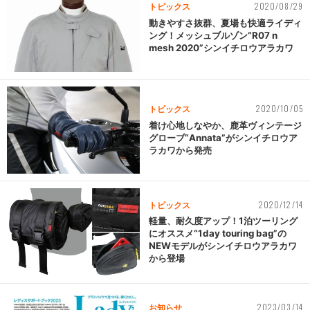
2020/08/29
トピックス
動きやすさ抜群、夏場も快適ライディ
ング！メッシュブルゾン“R07 n
mesh 2020”シンイチロウアラカワ
2020/10/05
トピックス
着け心地しなやか、鹿革ヴィンテージ
グローブ“Annata”がシンイチロウア
ラカワから発売
2020/12/14
トピックス
軽量、耐久度アップ！1泊ツーリング
にオススメ“1day touring bag”の
NEWモデルがシンイチロウアラカワ
から登場
2023/03/14
お知らせ