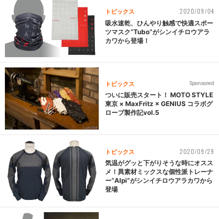
2020/09/04
トピックス
吸水速乾、ひんやり触感で快適スポー
ツマスク“Tubo”がシンイチロウアラ
カワから登場！
トピックス
Sponsored
ついに販売スタート！ MOTO STYLE
東京 × MaxFritz × GENIUS コラボグ
ローブ製作記vol.5
2020/09/29
トピックス
気温がグッと下がりそうな時にオスス
メ！異素材ミックスな個性派トレーナ
ー“Alpi”がシンイチロウアラカワから
登場