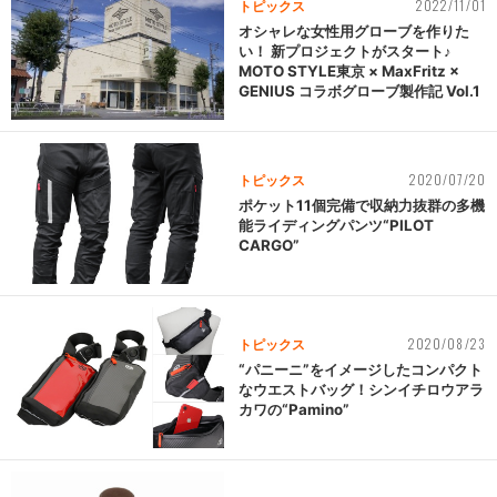
2022/11/01
トピックス
オシャレな女性用グローブを作りた
い！ 新プロジェクトがスタート♪
MOTO STYLE東京 × MaxFritz ×
GENIUS コラボグローブ製作記 Vol.1
2020/07/20
トピックス
ポケット11個完備で収納力抜群の多機
能ライディングパンツ“PILOT
CARGO”
2020/08/23
トピックス
“パニーニ”をイメージしたコンパクト
なウエストバッグ！シンイチロウアラ
カワの“Pamino”