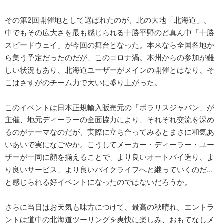
その第2回開催地として選ばれたのが、北の大地「北海道」。
中でもその広大さを最も感じられる十勝平野のど真ん中「十勝
スピードウェイ」が今回の舞台となった。本来なら全国各地か
ら集う予定だったのだが、このコロナ渦。本州からの参加が難
しい状況もあり、北海道ユーザーがメインの開催とはなり、そ
こはさすがのチーム力で大いに盛り上がった。
このイベントは日本正規輸入販売元の「ポラリスジャパン」が
主催、地元ディーラーの全面協力により、それぞれ交流を深め
るのがテーマなのだが、実際に立ち合ってみるとまさに和気あ
いあいで実になごやか。こうしてメーカー・ディーラー・ユー
ザーが一同に顔を揃えることで、より良いオートバイ造り、よ
り良いサービス、より良いバイクライフへと継っていくのだ…
と感じられる好イベントになったのではないだろうか。
さらに当日はお天気も味方につけて、最高の秋晴れ。エントラ
ントは道中の北海道ツーリングを爽快に楽しみ、おもてなしメ