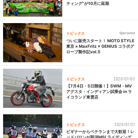
ティング”が10月に延期
トピックス
Sponsored
ついに販売スタート！ MOTO STYLE
東京 × MaxFritz × GENIUS コラボグ
ローブ製作記vol.5
2020/07/03
トピックス
【7月4日・5日開催！】SWM・MV
アグスタ・インディアン試乗会 in ラ
イコランド東雲店
2020/07/21
トピックス
ビギナーからベテランまで大歓迎！レ
ッドバロンが那須MSLライディング