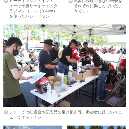
ミーティングのメインメニ
滅多に経験できない機会を
ューは十勝サーキットのク
それぞれに楽しんでいたよ
ラブマンコース（3.4km）
うです♪
を使ったパレードラン!
テントでは抽選会や記念品の引き換え等、参加者に嬉しいメニ
ューでオモテナシ