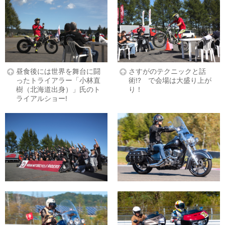
昼食後には世界を舞台に闘
さすがのテクニックと話
ったトライアラー「小林直
術!? で会場は大盛り上が
樹（北海道出身）」氏のト
り！
ライアルショー!