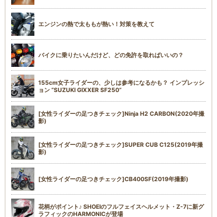
エンジンの熱で太ももが熱い！対策を教えて
バイクに乗りたいんだけど、どの免許を取ればいいの？
155cm女子ライダーの、少しは参考になるかも？ インプレッシ
ョン “SUZUKI GIXXER SF250”
[女性ライダーの足つきチェック]Ninja H2 CARBON(2020年撮
影)
[女性ライダーの足つきチェック]SUPER CUB C125(2019年撮
影)
[女性ライダーの足つきチェック]CB400SF(2019年撮影)
花柄がポイント♪ SHOEIのフルフェイスヘルメット・Z-7に新グ
ラフィックのHARMONICが登場