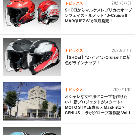
2021/04/06
トピックス
SHOEIからマルケスレプリカのオープ
ンフェイスヘルメット “J-Cruise Ⅱ
MARQUEZ 6”が6月発売！
2020/01/18
トピックス
【SHOEI】“Z-7”と“J-CruiseⅡ”に新
色がラインナップ！
2022/11/01
トピックス
オシャレな女性用グローブを作りた
い！ 新プロジェクトがスタート♪
MOTO STYLE東京 × MaxFritz ×
GENIUS コラボグローブ製作記 Vol.1