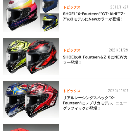
2019/11/27
トピックス
SHOEI “X-Fourteen”“GT-AirⅡ”“Z-
7”の3モデルにNewカラーが登場！
2021/01/29
トピックス
SHOEIのX-Fourteen＆Z-8にNEWカ
ラー登場！
2020/04/07
トピックス
リアルレーシングスペック“X-
Fourteen”にレプリカモデル、ニュー
グラフィックが登場！