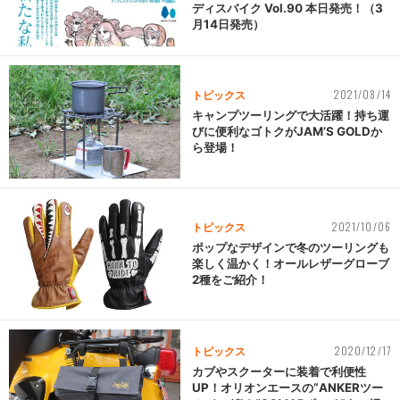
ディスバイク Vol.90 本日発売！（3
月14日発売）
2021/08/14
トピックス
キャンプツーリングで大活躍！持ち運
びに便利なゴトクがJAM’S GOLDか
ら登場！
2021/10/06
トピックス
ポップなデザインで冬のツーリングも
楽しく温かく！オールレザーグローブ
2種をご紹介！
2020/12/17
トピックス
カブやスクーターに装着で利便性
UP！オリオンエースの“ANKERツー