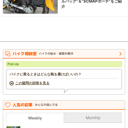
ルバッグ”＆“SCMAPポーチ”をご紹
介
バイク相談室
バイクの悩み・疑問を解決
Pick Up
バイクに乗るときはどんな靴を履けばいいの？
この疑問の回答を見る
人気の記事
みんなが読んでる
Monthly
Weekly