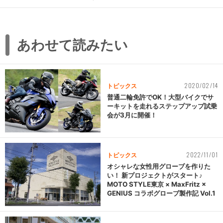
あわせて読みたい
2020/02/14
トピックス
普通二輪免許でOK！大型バイクでサ
ーキットを走れるステップアップ試乗
会が3月に開催！
2022/11/01
トピックス
オシャレな女性用グローブを作りた
い！ 新プロジェクトがスタート♪
MOTO STYLE東京 × MaxFritz ×
GENIUS コラボグローブ製作記 Vol.1