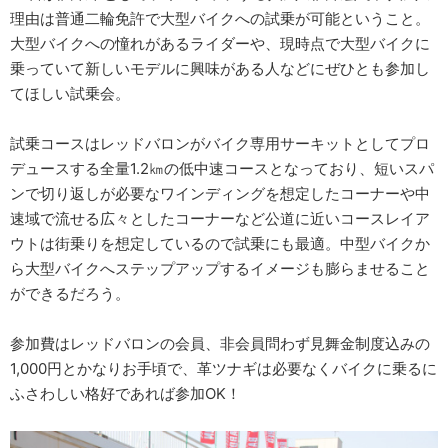
理由は普通二輪免許で大型バイクへの試乗が可能ということ。
大型バイクへの憧れがあるライダーや、現時点で大型バイクに
乗っていて新しいモデルに興味がある人などにぜひとも参加し
てほしい試乗会。
試乗コースはレッドバロンがバイク専用サーキットとしてプロ
デュースする全量1.2㎞の低中速コースとなっており、短いスパ
ンで切り返しが必要なワインディングを想定したコーナーや中
速域で流せる広々としたコーナーなど公道に近いコースレイア
ウトは街乗りを想定しているので試乗にも最適。中型バイクか
ら大型バイクへステップアップするイメージも膨らませること
ができるだろう。
参加費はレッドバロンの会員、非会員問わず見舞金制度込みの
1,000円とかなりお手頃で、革ツナギは必要なくバイクに乗るに
ふさわしい格好であれば参加OK！