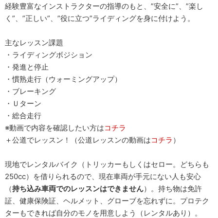
経験豊富なインストラクターの指導のもと、”安全に”、”楽し
く”、”正しい”、”役に立つ”ライディングを身に付けよう。
主なレッスン課題
・ライディングボジション
・発進と停止
・慣熟走行（ウォーミングアップ）
・ブレーキング
・Ｕターン
・総合走行
※動画で内容を確認したい方は
コチラ
＋公道でレッスン！（公道レッスンの動画は
コチラ
）
現地でレンタルバイク（トリッカーもしくはセロー。どちらも
250cc）を借りられるので、現在車両が手元にない人も安心
（
持ち込み車両でのレッスンはできません
）。持ち物は免許
証、健康保険証、ヘルメット、グローブを忘れずに。プロテク
ターもできれば自分のモノを用意しよう（レンタルあり）。