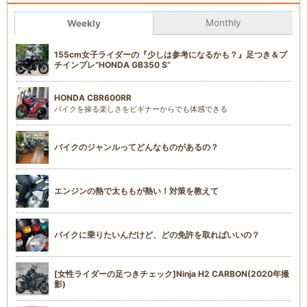
Monthly
Weekly
155cm女子ライダーの『少しは参考になるかも？』足つき＆プ
チインプレ“HONDA GB350 S”
HONDA CBR600RR
バイクを操る楽しさをビギナーからでも体感できる
バイクのジャンルってどんなものがあるの？
エンジンの熱で太ももが熱い！対策を教えて
バイクに乗りたいんだけど、どの免許を取ればいいの？
[女性ライダーの足つきチェック]Ninja H2 CARBON(2020年撮
影)