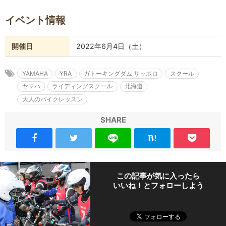
イベント情報
開催日
2022年6月4日（土）
YAMAHA
YRA
ガトーキングダム サッポロ
スクール
ヤマハ
ライディングスクール
北海道
大人のバイクレッスン
SHARE
この記事が気に入ったら
いいね！とフォローしよう