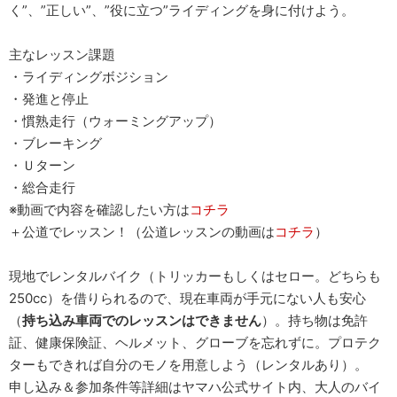
く”、”正しい”、”役に立つ”ライディングを身に付けよう。
主なレッスン課題
・ライディングボジション
・発進と停止
・慣熟走行（ウォーミングアップ）
・ブレーキング
・Ｕターン
・総合走行
※動画で内容を確認したい方は
コチラ
＋公道でレッスン！（公道レッスンの動画は
コチラ
）
現地でレンタルバイク（トリッカーもしくはセロー。どちらも
250cc）を借りられるので、現在車両が手元にない人も安心
（
持ち込み車両でのレッスンはできません
）。持ち物は免許
証、健康保険証、ヘルメット、グローブを忘れずに。プロテク
ターもできれば自分のモノを用意しよう（レンタルあり）。
申し込み＆参加条件等詳細はヤマハ公式サイト内、大人のバイ