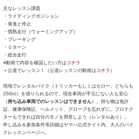
主なレッスン課題
・ライディングボジション
・発進と停止
・慣熟走行（ウォーミングアップ）
・ブレーキング
・Ｕターン
・総合走行
※動画で内容を確認したい方は
コチラ
＋公道でレッスン！（公道レッスンの動画は
コチラ
）
現地でレンタルバイク（トリッカーもしくはセロー。どちらも
250cc）を借りられるので、現在車両が手元にない人も安心
（
持ち込み車両でのレッスンはできません
）。持ち物は免許
証、健康保険証、ヘルメット、グローブを忘れずに。プロテク
ターもできれば自分のモノを用意しよう（レンタルあり）。
申し込み＆参加条件等詳細はヤマハ公式サイト内、大人のバイ
クレッスンページへ。