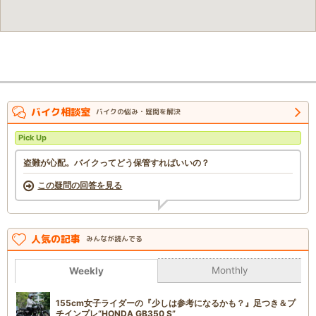
バイク相談室
バイクの悩み・疑問を解決
Pick Up
盗難が心配。バイクってどう保管すればいいの？
この疑問の回答を見る
人気の記事
みんなが読んでる
Monthly
Weekly
155cm女子ライダーの『少しは参考になるかも？』足つき＆プ
チインプレ“HONDA GB350 S”