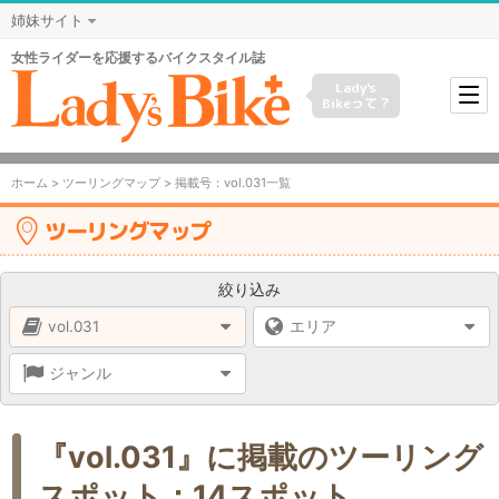
姉妹サイト
女性ライダーを応援するバイクスタイル誌
Lady's
Bikeって？
ホーム
>
ツーリングマップ
> 掲載号：vol.031一覧
ツーリングマップ
絞り込み
vol.031
エリア
ジャンル
『vol.031』に掲載のツーリング
スポット：14スポット