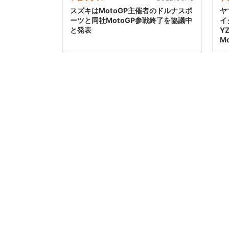
スズキはMotoGP主催者のドルナスポ
ヤ
ーツと同社MotoGP参戦終了を協議中
イ
と発表
Y
M