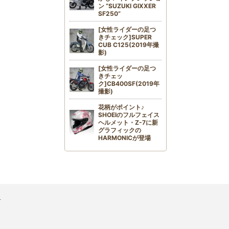
ン “SUZUKI GIXXER
SF250”
[女性ライダーの足つ
きチェック]SUPER
CUB C125(2019年撮
影)
[女性ライダーの足つ
きチェッ
ク]CB400SF(2019年
撮影)
花柄がポイント♪
SHOEIのフルフェイス
ヘルメット・Z-7に新
グラフィックの
HARMONICが登場
せ