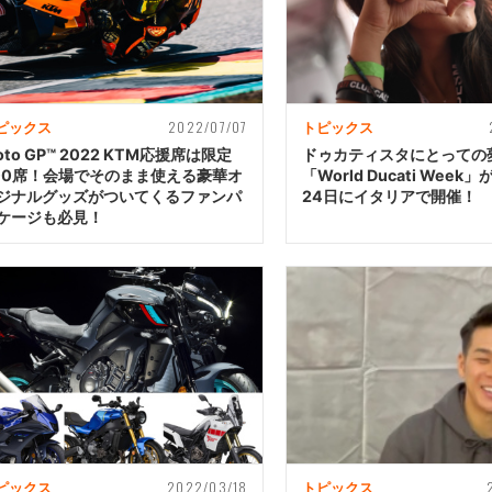
2022/07/07
ピックス
トピックス
oto GP™ 2022 KTM応援席は限定
ドゥカティスタにとっての
00席！会場でそのまま使える豪華オ
「World Ducati Week
ジナルグッズがついてくるファンパ
24日にイタリアで開催！
ケージも必見！
2022/03/18
ピックス
トピックス