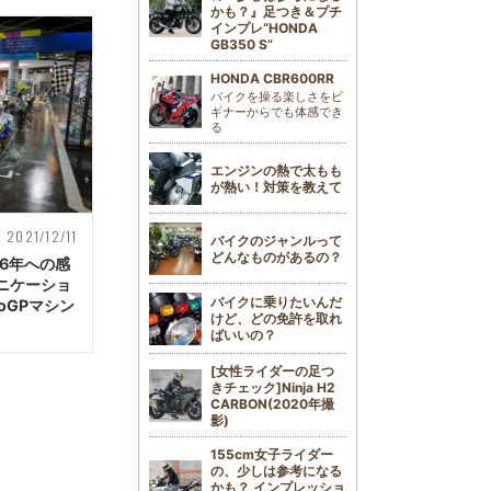
かも？』足つき＆プチ
インプレ“HONDA
GB350 S”
HONDA CBR600RR
バイクを操る楽しさをビ
ギナーからでも体感でき
る
エンジンの熱で太もも
が熱い！対策を教えて
2021/12/11
バイクのジャンルって
どんなものがあるの？
6年への感
ニケーショ
バイクに乗りたいんだ
oGPマシン
けど、どの免許を取れ
ばいいの？
[女性ライダーの足つ
きチェック]Ninja H2
CARBON(2020年撮
影)
155cm女子ライダー
の、少しは参考になる
かも？ インプレッショ