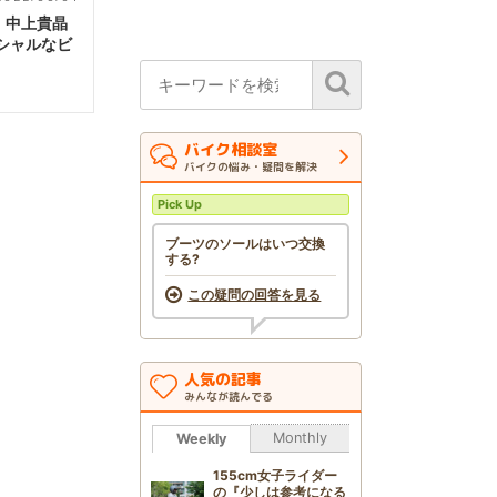
前】中上貴晶
シャルなビ
バイク相談室
バイクの悩み・疑問を解決
Pick Up
ブーツのソールはいつ交換
する?
この疑問の回答を見る
人気の記事
みんなが読んでる
Monthly
Weekly
155cm女子ライダー
の『少しは参考になる