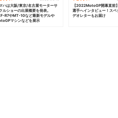
マハは大阪/東京/名古屋モーターサ
【2022MotoGP開幕直
クルショーの出展概要を発表。
選手へインタビュー！スペ
ZF-R7やMT-10など最新モデルや
デオレターもお届け
otoGPマシンなどを展示