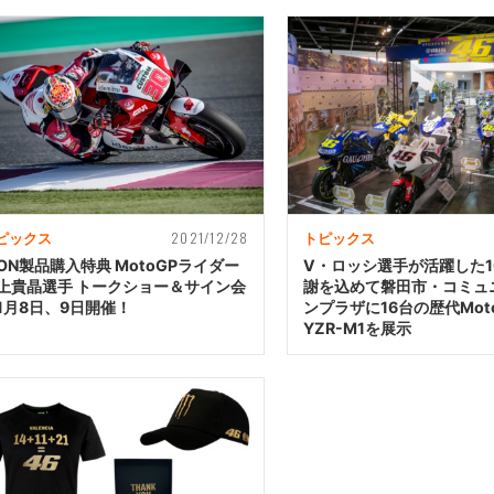
2021/12/28
ピックス
トピックス
XON製品購入特典 MotoGPライダー
V・ロッシ選手が活躍した1
上貴晶選手 トークショー＆サイン会
謝を込めて磐田市・コミュ
1月8日、9日開催！
ンプラザに16台の歴代Mot
YZR-M1を展示