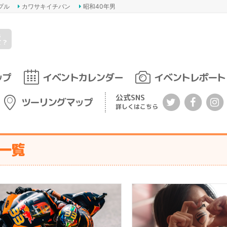
プル
カワサキイチバン
昭和40年男
s
て？
ップ
イベントカレンダー
イベントレポート
公式SNS
ツーリングマップ
詳しくはこちら
事一覧