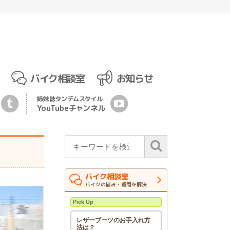
バイク相談室
お知らせ
姉妹誌
タンデムスタイル
YouTubeチ
ャ
ンネル
バイク相談室
バイクの悩み・疑問を解決
Pick Up
レザーブーツのお手入れ方
法は？