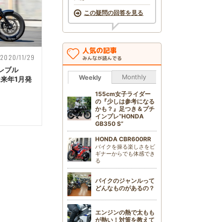
この疑問の回答を見る
人気の記事
2020/11/29
みんなが読んでる
レブル
Monthly
Weekly
は来年1月発
155cm女子ライダー
の『少しは参考になる
かも？』足つき＆プチ
インプレ“HONDA
GB350 S”
HONDA CBR600RR
バイクを操る楽しさをビ
ギナーからでも体感でき
る
バイクのジャンルって
どんなものがあるの？
エンジンの熱で太もも
が熱い！対策を教えて