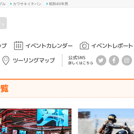
プル
カワサキイチバン
昭和40年男
s
て？
ップ
イベントカレンダー
イベントレポート
公式SNS
ツーリングマップ
詳しくはこちら
一覧