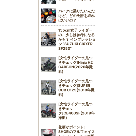
バイクに乗りたいんだ
けど、どの免許を取れ
ばいいの？
155cm女子ライダー
の、少しは参考になる
かも？ インプレッショ
ン “SUZUKI GIXXER
SF250”
[女性ライダーの足つ
きチェック]Ninja H2
CARBON(2020年撮
影)
[女性ライダーの足つ
きチェック]SUPER
CUB C125(2019年撮
影)
[女性ライダーの足つ
きチェッ
ク]CB400SF(2019年
撮影)
花柄がポイント♪
SHOEIのフルフェイス