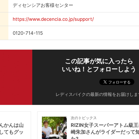
ディセンシアお客様センター
https://www.decencia.co.jp/support/
0120-714-115
この記事が気に入ったら
いいね！とフォローしよう
レディスバイクの最新の情報をお届けしま
次のトピックス
んかんは山
RIZIN女子スーパーアトム級
してもグッ
崎朱加さんがライダーだって
た?