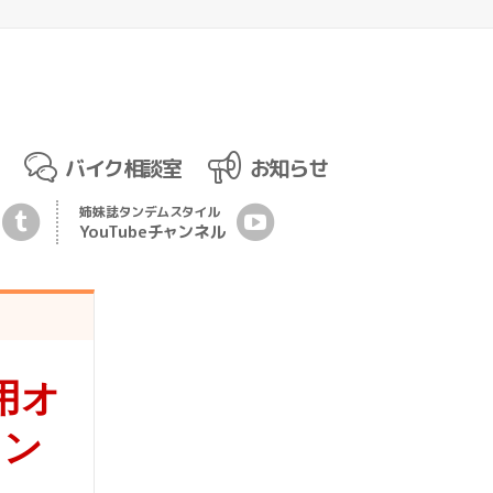
バイク相談室
お知らせ
姉妹誌
タンデムスタイル
YouTubeチ
ャ
ンネル
用オ
コン