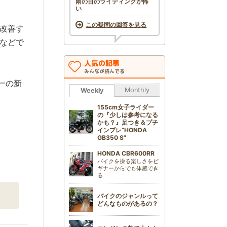
雨の日のライディングが怖
い
この疑問の回答を見る
改善す
などで
人気の記事
みんなが読んでる
唯一の新
Monthly
Weekly
155cm女子ライダー
の『少しは参考になる
かも？』足つき＆プチ
インプレ“HONDA
GB350 S”
HONDA CBR600RR
バイクを操る楽しさをビ
ギナーからでも体感でき
る
バイクのジャンルって
どんなものがあるの？