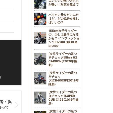
エンジンの熱で太もも
が熱い！対策を教えて
バイクに乗りたいんだ
けど、どの免許を取れ
ばいいの？
155cm女子ライダー
の、少しは参考になる
かも？ インプレッショ
ン “SUZUKI GIXXER
SF250”
[女性ライダーの足つ
きチェック]Ninja H2
CARBON(2020年撮
影)
[女性ライダーの足つ
す
きチェッ
ク]CB400SF(2019年
撮影)
[女性ライダーの足つ
きチェック]SUPER
CUB C125(2019年撮
王者・浜
影)
知って
[女性ライダーの足つ