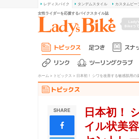
レディスバイク
タンデムスタイル
カスタムピー
女性ライダーを応援するバイクスタイル誌
Lady'
Bikeっ
トピックス
足つき
スナ
リンク
ツーリングクラブ
ホーム
>
トピックス
> 日本初！ シワを改善する敏感肌用の薬
トピックス
日本初！ 
SHARE
イル状美容