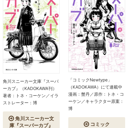
「コミックNewtype」
角川スニーカー文庫『スーパ
（KADOKAWA）にて連載中
ーカブ』（KADOKAWA刊）
漫画：蟹丹／原作：トネ・コ
著者：トネ・コーケン／イラ
ーケン／キャラクター原案：
ストレーター：博
博
角川スニーカー文
コミック
庫『スーパーカブ』