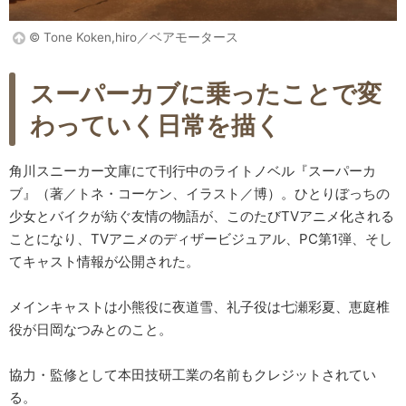
© Tone Koken,hiro／ベアモータース
スーパーカブに乗ったことで変
わっていく日常を描く
角川スニーカー文庫にて刊行中のライトノベル『スーパーカ
ブ』（著／トネ・コーケン、イラスト／博）。ひとりぼっちの
少女とバイクが紡ぐ友情の物語が、このたびTVアニメ化される
ことになり、TVアニメのディザービジュアル、PC第1弾、そし
てキャスト情報が公開された。
メインキャストは小熊役に夜道雪、礼子役は七瀬彩夏、恵庭椎
役が日岡なつみとのこと。
協力・監修として本田技研工業の名前もクレジットされてい
る。