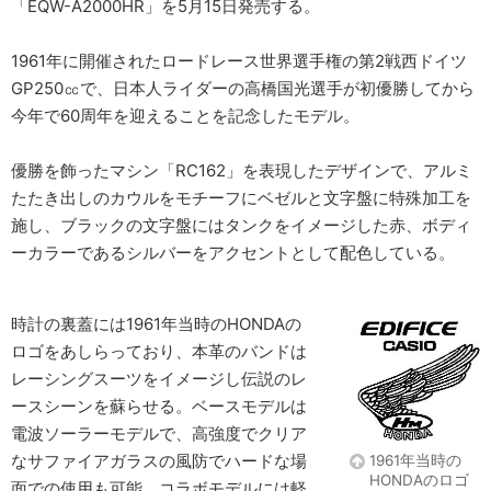
「EQW-A2000HR」を5月15日発売する。
1961年に開催されたロードレース世界選手権の第2戦西ドイツ
GP250㏄で、日本人ライダーの高橋国光選手が初優勝してから
今年で60周年を迎えることを記念したモデル。
優勝を飾ったマシン「RC162」を表現したデザインで、アルミ
たたき出しのカウルをモチーフにベゼルと文字盤に特殊加工を
施し、ブラックの文字盤にはタンクをイメージした赤、ボディ
ーカラーであるシルバーをアクセントとして配色している。
時計の裏蓋には1961年当時のHONDAの
ロゴをあしらっており、本革のバンドは
レーシングスーツをイメージし伝説のレ
ースシーンを蘇らせる。ベースモデルは
電波ソーラーモデルで、高強度でクリア
なサファイアガラスの風防でハードな場
1961年当時の
HONDAのロゴ
面での使用も可能。コラボモデルには軽