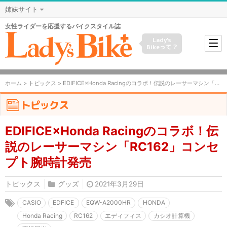
姉妹サイト
女性ライダーを応援するバイクスタイル誌
Lady's
Bikeって？
ホーム
>
トピックス
> EDIFICE×Honda Racingのコラボ！伝説のレーサーマシン「RC162」コンセプト腕時計発売
トピックス
EDIFICE×Honda Racingのコラボ！伝
説のレーサーマシン「RC162」コンセ
プト腕時計発売
トピックス
グッズ
2021年3月29日
CASIO
EDFICE
EQW-A2000HR
HONDA
Honda Racing
RC162
エディフィス
カシオ計算機