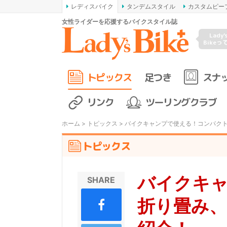
レディスバイク
タンデムスタイル
カスタムピー
女性ライダーを応援するバイクスタイル誌
Lady'
Bikeっ
トピックス
足つき
スナ
リンク
ツーリングクラブ
ホーム
>
トピックス
> バイクキャンプで使える！コンパク
トピックス
バイクキ
SHARE
折り畳み