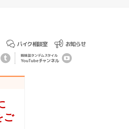
バイク相談室
お知らせ
姉妹誌
タンデムスタイル
YouTubeチ
ャ
ンネル
に
をご