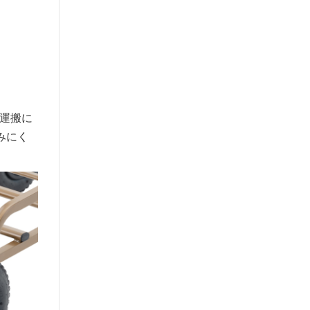
運搬に
みにく