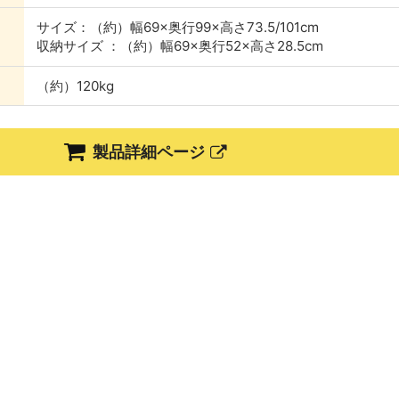
サイズ：（約）幅69×奥⾏99×⾼さ73.5/101cm
収納サイズ ：（約）幅69×奥⾏52×⾼さ28.5cm
（約）120kg
製品詳細ページ